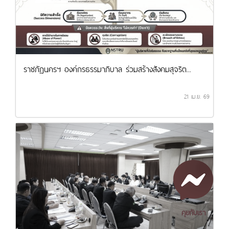
ราชภัฏนครฯ องค์กรธรรมาภิบาล ร่วมสร้างสังคมสุจริต...
21 เม.ย. 69
คุยกับเรา