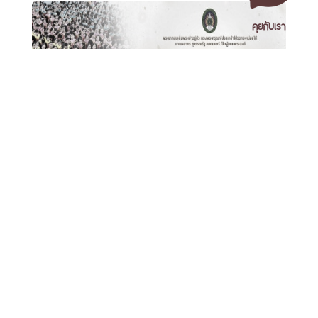
คุยกับเรา
เอกสารเผยแพร่
/
แจ้งเรื่องร้องเรียน
/
แนะนำ ติชม สอบถาม
/
สอบถาม
พิธีพระราชทานปริญญาบัตรมหาวิทยาลัยราชภัฏเขตภาคใต้
ข้อมูลเพิ่มเติม
วันที่ 9-10 กันยายน 2569
มหาวิทยาลัยราชภัฏนครศรีธรรมราช
1 ม. 4 ต.ท่างิ้ว อ.เมืองนครศรีธรรมราช จ.นครศรีธรรมราช 80280
โทร. 075-392039 แฟ็กซ์. 075-392031 อีเมล. saraban@nstru.ac.th
หน้าแรก
/
หมายเลขโทรศัพท์ภายใน
/
ค้นหาบุคลากร