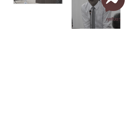
คุยกับเรา
เอกสารเผยแพร่
/
แจ้งเรื่องร้องเรียน
/
แนะนำ ติชม สอบถาม
/
สอบถาม
ข้อมูลเพิ่มเติม
Nakhon Si Thammarat Rajabhat University
1 Moo 4, Tha Ngio, Mueang Nakhon Si Thammarat
ดูรูปทั้งหมด (12 รูป)
Nakhon Si Thammarat Province, 80280, Thailand
Tag
Tel. 075-392039 Fax. 075-392031 Email. saraban@nstru.ac.th
upm
ird