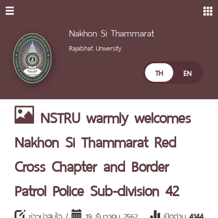
Nakhon Si Thammarat
Rajabhat University
TH
EN
NSTRU warmly welcomes
Nakhon Si Thammarat Red
Cross Chapter and Border
Patrol Police Sub-division 42
ข่าวน่าสนใจ /
19 ธันวาคม 2562
เปิดอ่าน
4144