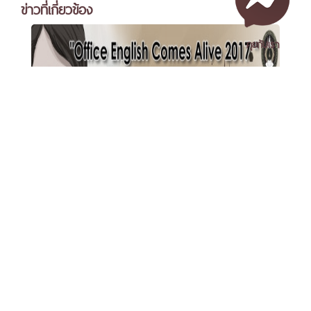
ข่าวที่เกี่ยวข้อง
คุยกับเรา
เอกสารเผยแพร่
/
แจ้งเรื่องร้องเรียน
/
แนะนำ ติชม สอบถาม
/
สอบถาม
Learning and Fun Like No Other: “Office English
ข้อมูลเพิ่มเติม
Comes Alive 2017: You Say Max, We Say Stapler”
Nakhon Si Thammarat Rajabhat University
by the NSTRU-International Relations Department
1 Moo 4, Tha Ngio, Mueang Nakhon Si Thammarat
(IRD)
Nakhon Si Thammarat Province, 80280, Thailand
Tel. 075-392039 Fax. 075-392031 Email. saraban@nstru.ac.th