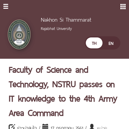
Nakhon Si Thammarat
Rajabhat University
TH
EN
Faculty of Science and
Technology, NSTRU passes on
IT knowledge to the 4th Army
Area Command
ข่าวน่าสนใจ /
17 กรกฎาคม 2561 /
หน่วย