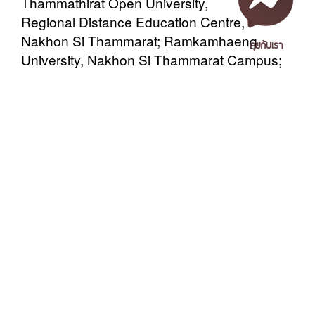
Thammathirat Open University,
Regional Distance Education Centre,
Nakhon Si Thammarat; Ramkamhaeng
คุยกับเรา
University, Nakhon Si Thammarat Campus;
Nakhon Si Thammarat College of Dramatic
Arts; Boromrajonani College of Nursing,
Nakhon SI Thammarat; and Nakhon Si
Thammarat Rajabhat Univesity.
Written by Arrnont Chamchan
เอกสารเผยแพร่
/
แจ้งเรื่องร้องเรียน
/
แนะนำ ติชม สอบถาม
/
สอบถาม
ข้อมูลเพิ่มเติม
Tag
Nakhon Si Thammarat Rajabhat University
1 Moo 4, Tha Ngio, Mueang Nakhon Si Thammarat
Nakhon Si Thammarat Province, 80280, Thailand
ข่าวที่เกี่ยวข้อง
Tel. 075-392039 Fax. 075-392031 Email. saraban@nstru.ac.th