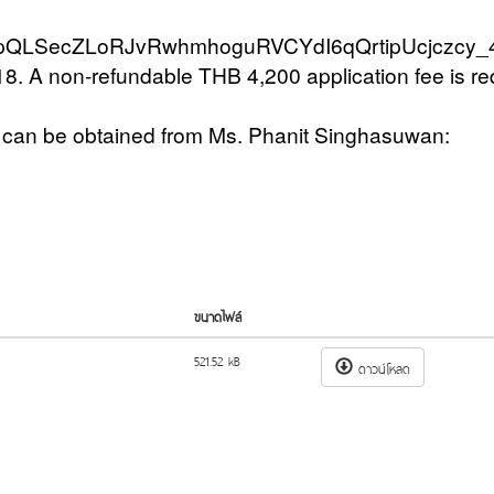
1FAIpQLSecZLoRJvRwhmhoguRVCYdI6qQrtipUcjczcy
18. A non-refundable THB 4,200 application fee is re
se can be obtained from Ms. Phanit Singhasuwan:
ขนาดไฟล์
521.52 kB
ดาวน์โหลด