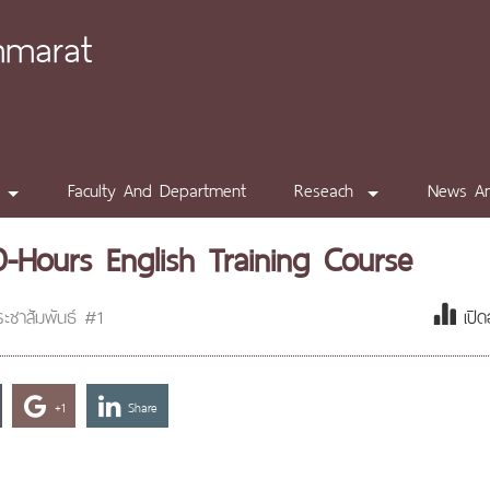
mmarat
Faculty And Department
Reseach
News A
-Hours English Training Course
ะชาสัมพันธ์ #1
เปิด
+1
Share