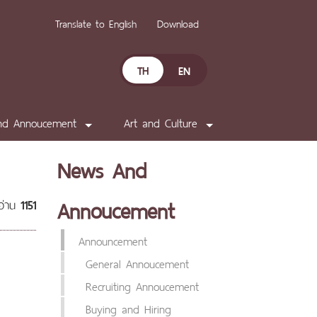
Translate to English
Download
TH
EN
nd Annoucement
Art and Culture
News And
Annoucement
อ่าน
1151
Announcement
General Annoucement
Recruiting Annoucement
Buying and Hiring