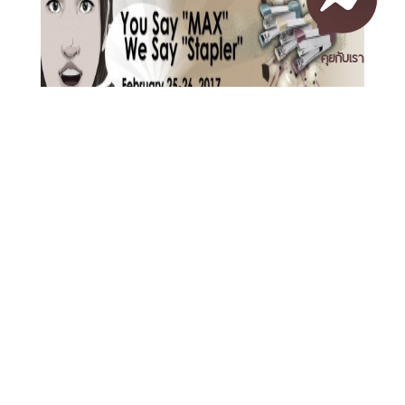
คุยกับเรา
Learning and Fun Like No Other: “Office English
Comes Alive 2017: You Say Max, We Say Stapler”
by the NSTRU-International Relations Department
(IRD)
เอกสารเผยแพร่
/
แจ้งเรื่องร้องเรียน
/
แนะนำ ติชม สอบถาม
/
สอบถาม
ข้อมูลเพิ่มเติม
Nakhon Si Thammarat Rajabhat University
1 Moo 4, Tha Ngio, Mueang Nakhon Si Thammarat
Nakhon Si Thammarat Province, 80280, Thailand
Tel. 075-392039 Fax. 075-392031 Email. saraban@nstru.ac.th
UPM and NSTRU Community Outreach Project 2017