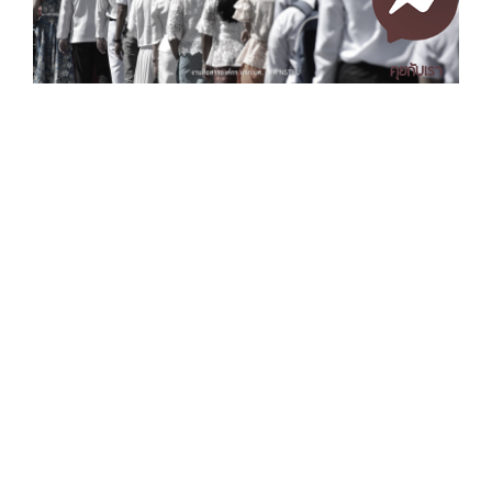
คุยกับเรา
Tag
ข่าวที่เกี่ยวข้อง
เอกสารเผยแพร่
/
แจ้งเรื่องร้องเรียน
/
แนะนำ ติชม สอบถาม
/
สอบถาม
ข้อมูลเพิ่มเติม
Nakhon Si Thammarat Rajabhat University
1 Moo 4, Tha Ngio, Mueang Nakhon Si Thammarat
Nakhon Si Thammarat Province, 80280, Thailand
Tel. 075-392039 Fax. 075-392031 Email. saraban@nstru.ac.th