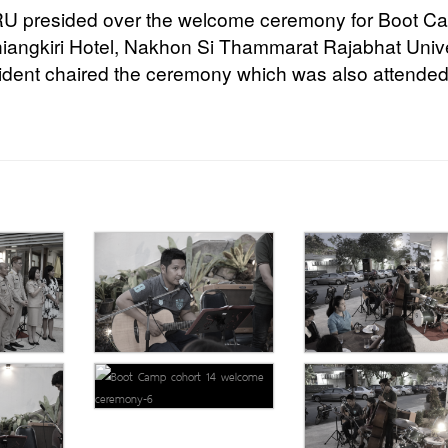
RU presided over the welcome ceremony for Boot C
 Khiangkiri Hotel, Nakhon Si Thammarat Rajabhat Unive
sident chaired the ceremony which was also attende