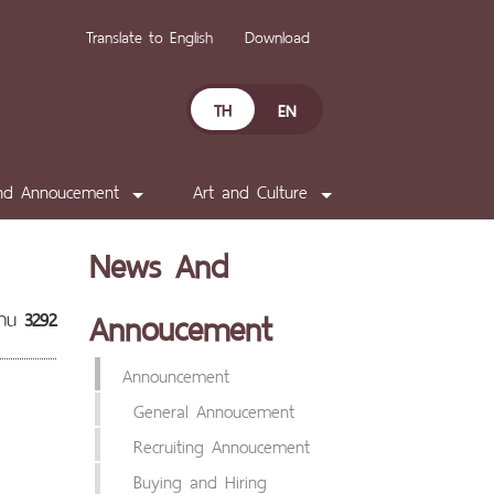
Translate to English
Download
TH
EN
nd Annoucement
Art and Culture
News And
Annoucement
่าน
3292
Announcement
General Annoucement
Recruiting Annoucement
Buying and Hiring