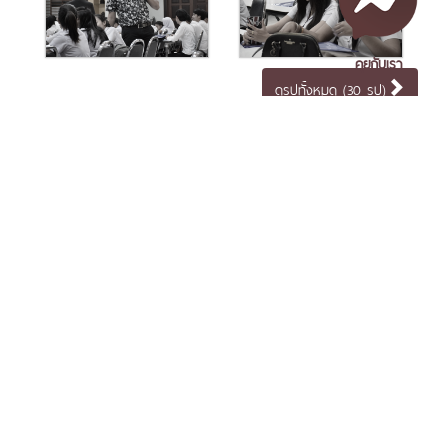
คุยกับเรา
ดูรูปทั้งหมด (30 รูป)
Tag
เอกสารเผยแพร่
/
แจ้งเรื่องร้องเรียน
/
แนะนำ ติชม สอบถาม
/
สอบถาม
ข่าวที่เกี่ยวข้อง
ข้อมูลเพิ่มเติม
Nakhon Si Thammarat Rajabhat University
1 Moo 4, Tha Ngio, Mueang Nakhon Si Thammarat
Nakhon Si Thammarat Province, 80280, Thailand
Tel. 075-392039 Fax. 075-392031 Email. saraban@nstru.ac.th