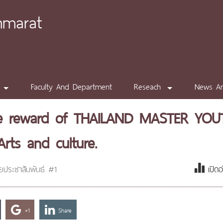
mmarat
Faculty And Department
Reseach
News A
he reward of THAILAND MASTER YOU
rts and culture.
ยประชาสัมพันธ์ #1
เปิด
+1
Share