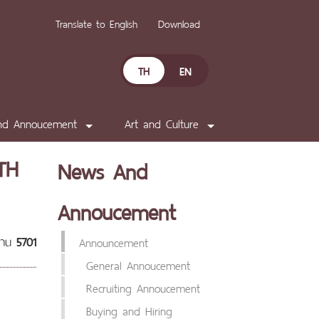
Translate to English
Download
TH
EN
nd Annoucement
Art and Culture
TH
News And
Annoucement
อ่าน
5701
Announcement
General Annoucement
Recruiting Annoucement
Buying and Hiring