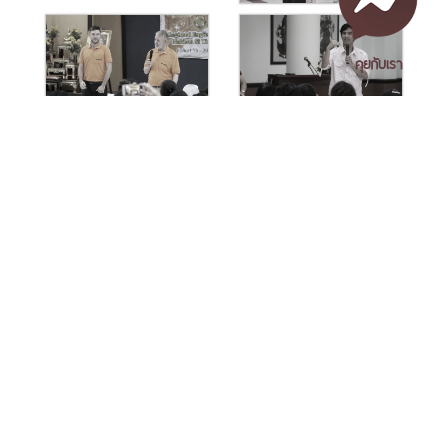
คุยกับเรา
เอกสารเผยแพร่
/
แจ้งเรื่องร้องเรียน
/
แนะนำ ติชม สอบถาม
/
สอบถาม
ข้อมูลเพิ่มเติม
ดูรูปทั้งหมด (41 รูป)
Tag
Nakhon Si Thammarat Rajabhat University
1 Moo 4, Tha Ngio, Mueang Nakhon Si Thammarat
Nakhon Si Thammarat Province, 80280, Thailand
Tel. 075-392039 Fax. 075-392031 Email. saraban@nstru.ac.th
ข่าวที่เกี่ยวข้อง