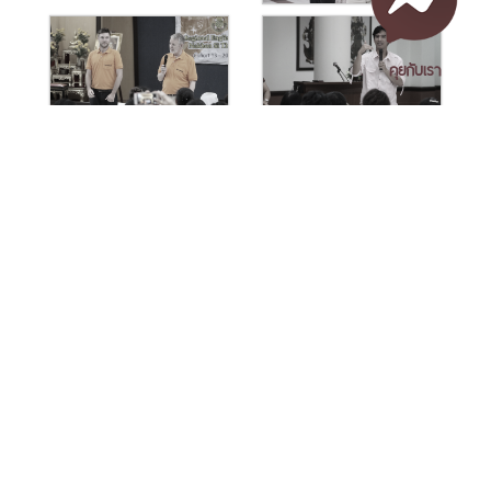
คุยกับเรา
เอกสารเผยแพร่
/
แจ้งเรื่องร้องเรียน
/
แนะนำ ติชม สอบถาม
/
สอบถาม
ข้อมูลเพิ่มเติม
ดูรูปทั้งหมด (41 รูป)
Tag
Nakhon Si Thammarat Rajabhat University
1 Moo 4, Tha Ngio, Mueang Nakhon Si Thammarat
Nakhon Si Thammarat Province, 80280, Thailand
Tel. 075-392039 Fax. 075-392031 Email. saraban@nstru.ac.th
ข่าวที่เกี่ยวข้อง