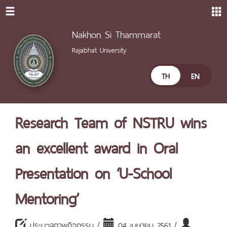
Nakhon Si Thammarat
Rajabhat University
TH
EN
Research Team of NSTRU wins
an excellent award in Oral
Presentation on ‘U-School
Mentoring’
ประมวลภาพกิจกรรม /
04 เมษายน 2561 /