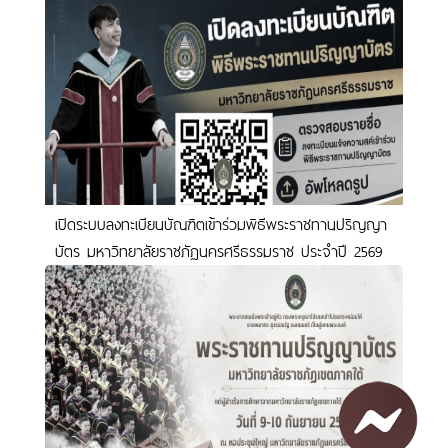
เปิดระบบลงทะเบียนบัณฑิตเข้าร่วมพิธีพระราชทานปริญญา
บัตร มหาวิทยาลัยราชภัฏนครศรีธรรมราช ประจำปี 2569