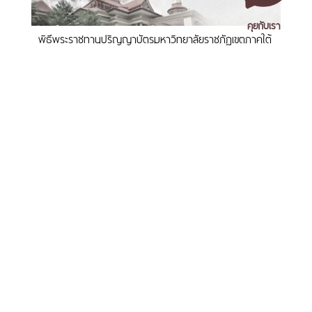
คุยกับเรา
พิธีพระราชทานปริญญาบัตรมหาวิทยาลัยราชภัฏเขตภาคใต้
วันที่ 9-10 กันยายน 2569
เอกสารเผยแพร่
/
แจ้งเรื่องร้องเรียน
/
แนะนำ ติชม สอบถาม
/
สอบถาม
ข้อมูลเพิ่มเติม
มหาวิทยาลัยราชภัฏนครศรีธรรมราช
1 ม. 4 ต.ท่างิ้ว อ.เมืองนครศรีธรรมราช จ.นครศรีธรรมราช 80280
มรภ.นศ. คว้าแชมป์บาสเกตบอลหญิงภาคใต้ ศึก est Cola
โทร. 075-392039 แฟ็กซ์. 075-392031 อีเมล. saraban@nstru.ac.th
3x3 Basketball U-League 2026 ทะยานสู่รอบชิงแชมป์
ประเทศ
หน้าแรก
/
หมายเลขโทรศัพท์ภายใน
/
ค้นหาบุคลากร