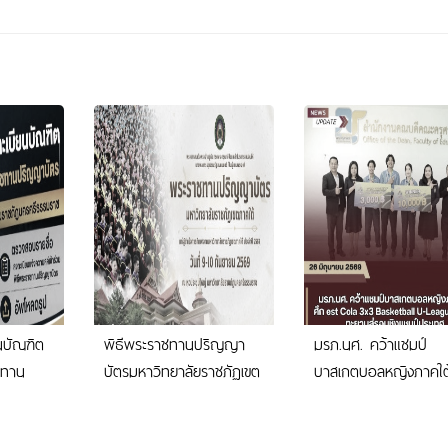
นบัณฑิต
พิธีพระราชทานปริญญา
มรภ.นศ. คว้าแชมป์
าชทาน
บัตรมหาวิทยาลัยราชภัฏเขต
บาสเกตบอลหญิงภาคใต
ิทยาลัย
ภาคใต้ วันที่ 9-10
ศึก est Cola 3x3
รมราช
กันยายน 2569
Basketball U-League