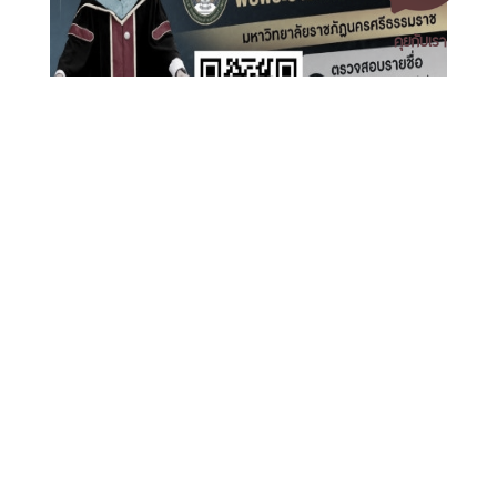
คุยกับเรา
เปิดระบบลงทะเบียนบัณฑิตเข้าร่วมพิธีพระราชทานปริญญา
บัตร มหาวิทยาลัยราชภัฏนครศรีธรรมราช ประจำปี 2569
เอกสารเผยแพร่
/
แจ้งเรื่องร้องเรียน
/
แนะนำ ติชม สอบถาม
/
สอบถาม
ข้อมูลเพิ่มเติม
มหาวิทยาลัยราชภัฏนครศรีธรรมราช
1 ม. 4 ต.ท่างิ้ว อ.เมืองนครศรีธรรมราช จ.นครศรีธรรมราช 80280
โทร. 075-392039 แฟ็กซ์. 075-392031 อีเมล. saraban@nstru.ac.th
พิธีพระราชทานปริญญาบัตรมหาวิทยาลัยราชภัฏเขตภาคใต้
หน้าแรก
/
หมายเลขโทรศัพท์ภายใน
/
ค้นหาบุคลากร