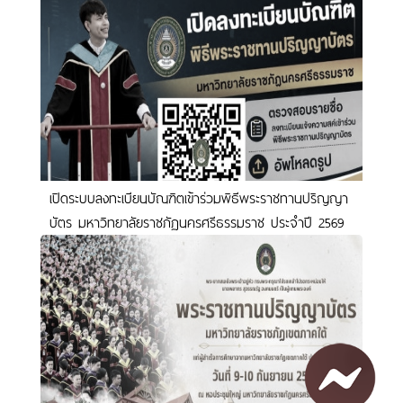
เปิดระบบลงทะเบียนบัณฑิตเข้าร่วมพิธีพระราชทานปริญญา
บัตร มหาวิทยาลัยราชภัฏนครศรีธรรมราช ประจำปี 2569