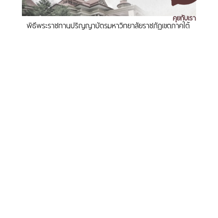
คุยกับเรา
พิธีพระราชทานปริญญาบัตรมหาวิทยาลัยราชภัฏเขตภาคใต้
วันที่ 9-10 กันยายน 2569
เอกสารเผยแพร่
/
แจ้งเรื่องร้องเรียน
/
แนะนำ ติชม สอบถาม
/
สอบถาม
ข้อมูลเพิ่มเติม
มหาวิทยาลัยราชภัฏนครศรีธรรมราช
1 ม. 4 ต.ท่างิ้ว อ.เมืองนครศรีธรรมราช จ.นครศรีธรรมราช 80280
มรภ.นศ. คว้าแชมป์บาสเกตบอลหญิงภาคใต้ ศึก est Cola
โทร. 075-392039 แฟ็กซ์. 075-392031 อีเมล. saraban@nstru.ac.th
3x3 Basketball U-League 2026 ทะยานสู่รอบชิงแชมป์
ประเทศ
หน้าแรก
/
หมายเลขโทรศัพท์ภายใน
/
ค้นหาบุคลากร