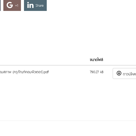
+1
Share
ขนาดไฟล์
มสภาพ (ครุภัณฑ์คอมพิวเตอร์).pdf
790.27 kB
ดาวน์โหล