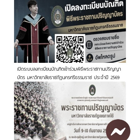
เปิดระบบลงทะเบียนบัณฑิตเข้าร่วมพิธีพระราชทานปริญญา
บัตร มหาวิทยาลัยราชภัฏนครศรีธรรมราช ประจำปี 2569