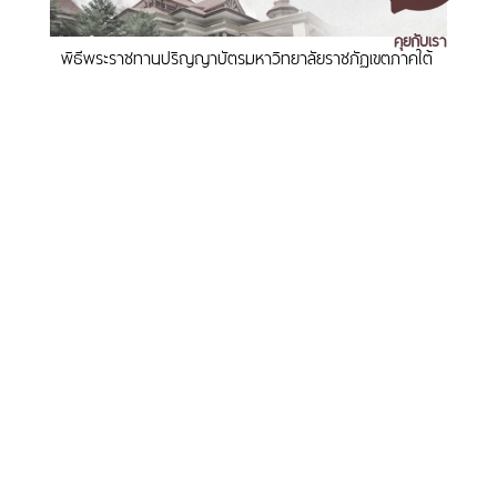
คุยกับเรา
พิธีพระราชทานปริญญาบัตรมหาวิทยาลัยราชภัฏเขตภาคใต้
วันที่ 9-10 กันยายน 2569
เอกสารเผยแพร่
/
แจ้งเรื่องร้องเรียน
/
แนะนำ ติชม สอบถาม
/
สอบถาม
ข้อมูลเพิ่มเติม
มหาวิทยาลัยราชภัฏนครศรีธรรมราช
1 ม. 4 ต.ท่างิ้ว อ.เมืองนครศรีธรรมราช จ.นครศรีธรรมราช 80280
มรภ.นศ. คว้าแชมป์บาสเกตบอลหญิงภาคใต้ ศึก est Cola
โทร. 075-392039 แฟ็กซ์. 075-392031 อีเมล. saraban@nstru.ac.th
3x3 Basketball U-League 2026 ทะยานสู่รอบชิงแชมป์
ประเทศ
หน้าแรก
/
หมายเลขโทรศัพท์ภายใน
/
ค้นหาบุคลากร