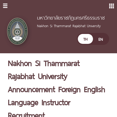
มหาวิทยาลัยราชภัฏนครศรีธรรมราช
Nakhon Si Thammarat Rajabhat University
TH
EN
Nakhon Si Thammarat
Rajabhat University
Announcement Foreign English
Language Instructor
Recruitment