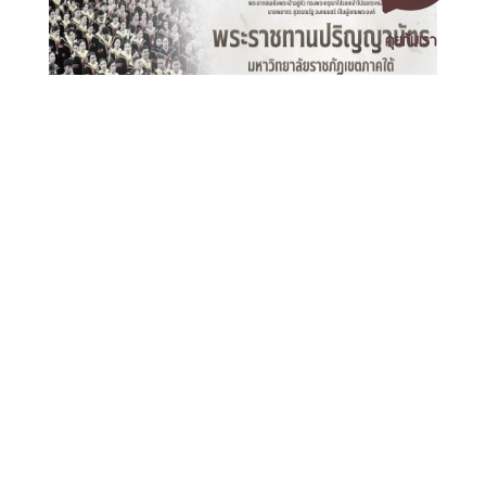
คุยกับเรา
พิธีพระราชทานปริญญาบัตรมหาวิทยาลัยราชภัฏเขตภาคใต้
วันที่ 9-10 กันยายน 2569
เอกสารเผยแพร่
/
แจ้งเรื่องร้องเรียน
/
แนะนำ ติชม สอบถาม
/
สอบถาม
ข้อมูลเพิ่มเติม
มหาวิทยาลัยราชภัฏนครศรีธรรมราช
1 ม. 4 ต.ท่างิ้ว อ.เมืองนครศรีธรรมราช จ.นครศรีธรรมราช 80280
โทร. 075-392039 แฟ็กซ์. 075-392031 อีเมล. saraban@nstru.ac.th
หน้าแรก
/
หมายเลขโทรศัพท์ภายใน
/
ค้นหาบุคลากร