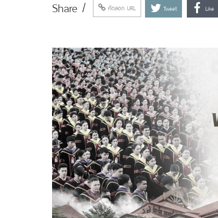
Share /
คัดลอก URL
Tweet
Like