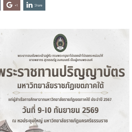
+1
Share