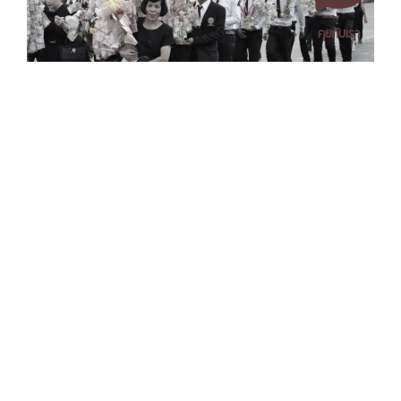
คุยกับเรา
เอกสารเผยแพร่
/
แจ้งเรื่องร้องเรียน
/
แนะนำ ติชม สอบถาม
/
สอบถาม
ข้อมูลเพิ่มเติม
มหาวิทยาลัยราชภัฏนครศรีธรรมราช
1 ม. 4 ต.ท่างิ้ว อ.เมืองนครศรีธรรมราช จ.นครศรีธรรมราช 80280
โทร. 075-392039 แฟ็กซ์. 075-392031 อีเมล. saraban@nstru.ac.th
หน้าแรก
/
หมายเลขโทรศัพท์ภายใน
/
ค้นหาบุคลากร