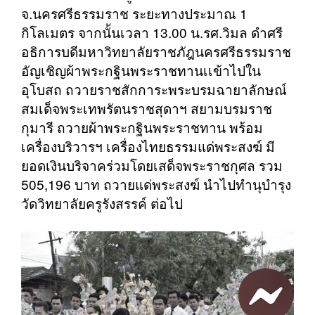
จ.นครศรีธรรมราช ระยะทางประมาณ 1
กิโลเมตร จากนั้นเวลา 13.00 น.รศ.วิมล ดำศรี
อธิการบดีมหาวิทยาลัยราชภัฎนครศรีธรรมราช
อัญเชิญผ้าพระกฐินพระราชทานเเข้าไปใน
อุโบสถ ถวายราชสักการะพระบรมฉายาลักษณ์
สมเด็จพระเทพรัตนราชสุดาฯ สยามบรมราช
กุมารี ถวายผ้าพระกฐินพระราชทาน พร้อม
เครื่องบริวารฯ เครื่องไทยธรรมแด่พระสงฆ์ มี
ยอดเงินบริจาคร่วมโดยเสด็จพระราชกุศล รวม
505,196 บาท ถวายแด่พระสงฆ์ นำไปทำนุบำรุง
วัดวิทยาลัยครูรังสรรค์ ต่อไป