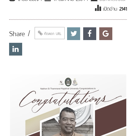
เปิดอ่าน
2141
Share /
คัดลอก URL