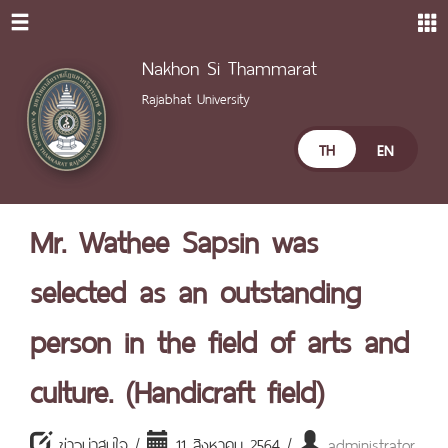
Nakhon Si Thammarat
Rajabhat University
TH
EN
Mr. Wathee Sapsin was
selected as an outstanding
person in the field of arts and
culture. (Handicraft field)
ข่าวน่าสนใจ /
11 สิงหาคม 2564 /
administrator