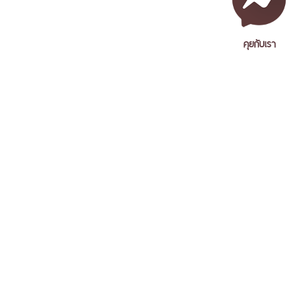
คุยกับเรา
เอกสารเผยแพร่
/
แจ้งเรื่องร้องเรียน
/
แนะนำ ติชม สอบถาม
/
สอบถาม
ข้อมูลเพิ่มเติม
Nakhon Si Thammarat Rajabhat University
1 Moo 4, Tha Ngio, Mueang Nakhon Si Thammarat
Nakhon Si Thammarat Province, 80280, Thailand
Tel. 075-392039 Fax. 075-392031 Email. saraban@nstru.ac.th