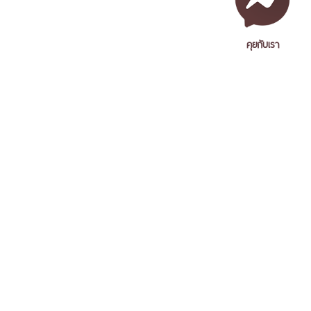
คุยกับเรา
เอกสารเผยแพร่
/
แจ้งเรื่องร้องเรียน
/
แนะนำ ติชม สอบถาม
/
สอบถาม
ข้อมูลเพิ่มเติม
Nakhon Si Thammarat Rajabhat University
1 Moo 4, Tha Ngio, Mueang Nakhon Si Thammarat
Nakhon Si Thammarat Province, 80280, Thailand
Tel. 075-392039 Fax. 075-392031 Email. saraban@nstru.ac.th