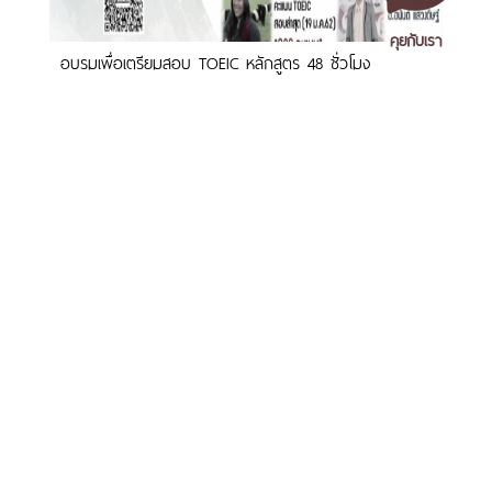
คุยกับเรา
อบรมเพื่อเตรียมสอบ TOEIC หลักสูตร 48 ชั่วโมง
เอกสารเผยแพร่
/
แจ้งเรื่องร้องเรียน
/
แนะนำ ติชม สอบถาม
/
สอบถาม
ข้อมูลเพิ่มเติม
มหาวิทยาลัยราชภัฏนครศรีธรรมราช
1 ม. 4 ต.ท่างิ้ว อ.เมืองนครศรีธรรมราช จ.นครศรีธรรมราช 80280
CPA Center for Professional Assessment ร่วมกับ ศูนย์
โทร. 075-392039 แฟ็กซ์. 075-392031 อีเมล. saraban@nstru.ac.th
ภาษา ม.ราชภัฏนครฯ จัดการเสวนา ครบเครื่องเรื่อง
TOEIC
หน้าแรก
/
หมายเลขโทรศัพท์ภายใน
/
ค้นหาบุคลากร