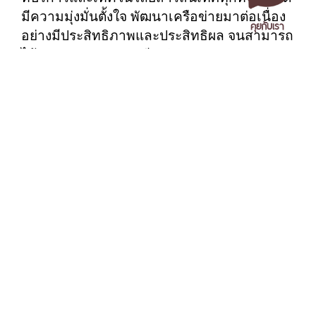
มีความมุ่งมั่นตั้งใจ พัฒนาเครือข่ายมาต่อเนื่อง
คุยกับเรา
อย่างมีประสิทธิภาพและประสิทธิผล จนสามารถ
ได้รับรางวัลประกาศเกียรติคุณดังกล่าว
เอกสารเผยแพร่
/
แจ้งเรื่องร้องเรียน
/
แนะนำ ติชม สอบถาม
/
สอบถาม
อัลบั้มรูปภาพ
ข้อมูลเพิ่มเติม
ดูรูปทั้งหมด (0 รูป)
มหาวิทยาลัยราชภัฏนครศรีธรรมราช
1 ม. 4 ต.ท่างิ้ว อ.เมืองนครศรีธรรมราช จ.นครศรีธรรมราช 80280
คำสำคัญ
โทร. 075-392039 แฟ็กซ์. 075-392031 อีเมล. saraban@nstru.ac.th
รางวัล IPv6 Ready Award
หน้าแรก
/
หมายเลขโทรศัพท์ภายใน
/
ค้นหาบุคลากร