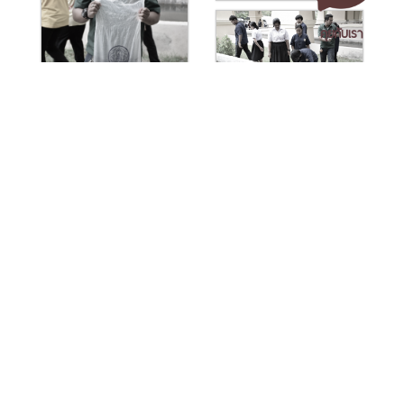
คุยกับเรา
เอกสารเผยแพร่
/
แจ้งเรื่องร้องเรียน
/
แนะนำ ติชม สอบถาม
/
สอบถาม
ข้อมูลเพิ่มเติม
มหาวิทยาลัยราชภัฏนครศรีธรรมราช
1 ม. 4 ต.ท่างิ้ว อ.เมืองนครศรีธรรมราช จ.นครศรีธรรมราช 80280
โทร. 075-392039 แฟ็กซ์. 075-392031 อีเมล. saraban@nstru.ac.th
หน้าแรก
/
หมายเลขโทรศัพท์ภายใน
/
ค้นหาบุคลากร