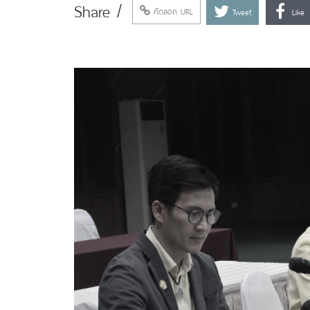
Share /
คัดลอก URL
Tweet
Like