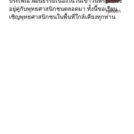
ประเพณีวัฒนธรรมเนื่องในวันเข้าวันพรรษาซึ่ง
อยู่คู่กับพุทธศาสนิกชนตลอดมา ทั้งนี้ขอเรียน
คุยกับเรา
เชิญพุทธศาสนิกชนในพื้นที่ใกล้เคียงทุกท่าน
ร่วมพิธีแห่เทียนพรรษาในวันอังคารที่ 16
กรกฎาคม 2562 โดยจะเริ่มตั้งขบวน ในเวลา
08.30 น. ซึ่งริ้วขบวนจะออกจาก บริเวณประตู 3
มหาวิทยาลัยราชภัฏนครศรีธรรมราช ไปยัง
วิทยาลัยครูรังสรรค์ ก่อนจะปล่อยเทียนของ
แต่ละหน่วยงานไปยังอีก 6 วัด ได้แก่ วัดเขาปูน
เอกสารเผยแพร่
/
แจ้งเรื่องร้องเรียน
/
แนะนำ ติชม สอบถาม
/
สอบถาม
วัดบ้านตาล วัดคลองแคว วัดป่ายาง วัดพรหม
ข้อมูลเพิ่มเติม
โลก และวัดเขาขุนพนม
มหาวิทยาลัยราชภัฏนครศรีธรรมราช
1 ม. 4 ต.ท่างิ้ว อ.เมืองนครศรีธรรมราช จ.นครศรีธรรมราช 80280
>>คลิกที่นี่เพื่อชมภาพทั้งหมด<<
โทร. 075-392039 แฟ็กซ์. 075-392031 อีเมล. saraban@nstru.ac.th
หน้าแรก
/
หมายเลขโทรศัพท์ภายใน
/
ค้นหาบุคลากร