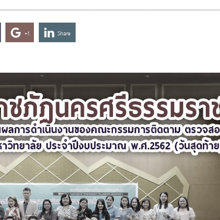
+1
Share