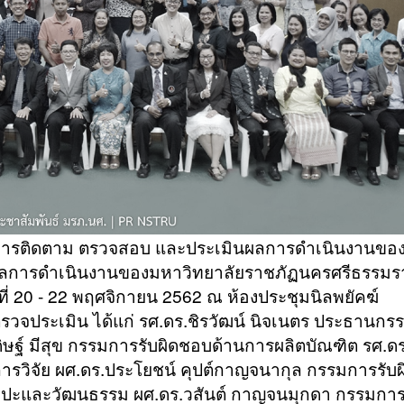
บการติดตาม ตรวจสอบ และประเมินผลการดำเนินงานข
ลการดำเนินงานของมหาวิทยาลัยราชภัฏนครศรีธรรมร
่ 20 - 22 พฤศจิกายน 2562 ณ ห้องประชุมนิลพยัคฆ์
ู้ตรวจประเมิน ได้แก่ รศ.ดร.ชิรวัฒน์ นิจเนตร ประธานก
ิษฐ์ มีสุข กรรมการรับผิดชอบด้านการผลิตบัณฑิต รศ.ดร
ารวิจัย ผศ.ดร.ประโยชน์ คุปต์กาญจนากุล กรรมการรับผ
ิลปะและวัฒนธรรม ผศ.ดร.วสันต์ กาญจนมุกดา กรรมกา