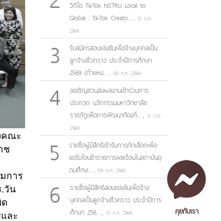
วิดีโอ TikTok NSTRU Local to
Global : TikTok Creato...
,
12 ก.ค.
2569
3
รับสมัครสอบแข่งขันเพื่อจ้างบุคคลเป็น
ลูกจ้างชั่วคราว ประจำปีการศึกษา
2569 (ตำแหน่...
,
09 ก.ค. 2569
4
ขอเชิญชวนส่งผลงานเข้าร่วมการ
ประกวด นวัตกรรมมหาวิทยาลัย
ราชภัฏเพื่อการพัฒนาท้องถิ่...
,
13 ก.ค.
2569
องคณะ
5
รายชื่อผู้มีสิทธิเข้ารับการคัดเลือกเพื่อ
าช
ขอรับโอนข้าราชการพลเรือนในสถาบันอุ
ดมศึกษ...
,
09 ก.ค. 2569
รรมการ
6
รายชื่อผู้มีสิทธิสอบแข่งขันเพื่อจ้าง
.วัน
บุคคลเป็นลูกจ้างชั่วคราว ประจำปีการ
ิด
คุยกับเรา
ศึกษา 256...
,
31 ก.ค. 2569
รและ