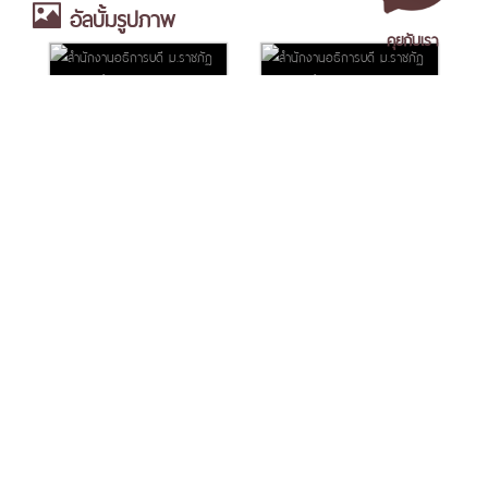
อัลบั้มรูปภาพ
คุยกับเรา
เอกสารเผยแพร่
/
แจ้งเรื่องร้องเรียน
/
แนะนำ ติชม สอบถาม
/
สอบถาม
ข้อมูลเพิ่มเติม
มหาวิทยาลัยราชภัฏนครศรีธรรมราช
1 ม. 4 ต.ท่างิ้ว อ.เมืองนครศรีธรรมราช จ.นครศรีธรรมราช 80280
โทร. 075-392039 แฟ็กซ์. 075-392031 อีเมล. saraban@nstru.ac.th
หน้าแรก
/
หมายเลขโทรศัพท์ภายใน
/
ค้นหาบุคลากร