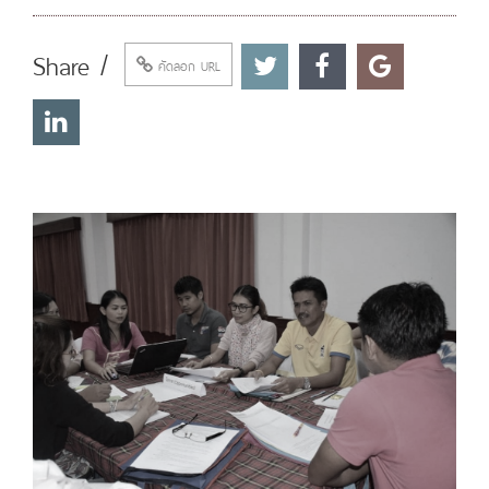
Share /
คัดลอก URL