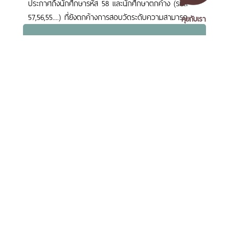
ประกาศถึงนักศึกษารหัส 58 และนักศึกษาตกค้าง (รหัส
57,56,55....) ที่ยังตกค้างการสอบวัดระดับความสามารถ
คุยกับเรา
ภาษาอังกฤษ Exit Exam
เอกสารเผยแพร่
/
แจ้งเรื่องร้องเรียน
/
แนะนำ ติชม สอบถาม
/
สอบถาม
ข้อมูลเพิ่มเติม
ประกาศรายชื่อนักศึกษาที่ผ่านการอบรมคอมพิวเตอร์ Exit
มหาวิทยาลัยราชภัฏนครศรีธรรมราช
Exam ประจำภาคการศึกษาที่ 1/2561
1 ม. 4 ต.ท่างิ้ว อ.เมืองนครศรีธรรมราช จ.นครศรีธรรมราช 80280
โทร. 075-392039 แฟ็กซ์. 075-392031 อีเมล. saraban@nstru.ac.th
หน้าแรก
/
หมายเลขโทรศัพท์ภายใน
/
ค้นหาบุคลากร