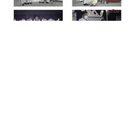
คุยกับเรา
เอกสารเผยแพร่
/
แจ้งเรื่องร้องเรียน
/
แนะนำ ติชม สอบถาม
/
สอบถาม
ข้อมูลเพิ่มเติม
มหาวิทยาลัยราชภัฏนครศรีธรรมราช
1 ม. 4 ต.ท่างิ้ว อ.เมืองนครศรีธรรมราช จ.นครศรีธรรมราช 80280
โทร. 075-392039 แฟ็กซ์. 075-392031 อีเมล. saraban@nstru.ac.th
หน้าแรก
/
หมายเลขโทรศัพท์ภายใน
/
ค้นหาบุคลากร