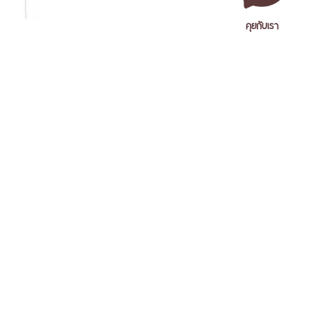
คุยกับเรา
คำสำคัญ
ข่าวที่เกี่ยวข้อง
เอกสารเผยแพร่
/
แจ้งเรื่องร้องเรียน
/
แนะนำ ติชม สอบถาม
/
สอบถาม
ข้อมูลเพิ่มเติม
มหาวิทยาลัยราชภัฏนครศรีธรรมราช
1 ม. 4 ต.ท่างิ้ว อ.เมืองนครศรีธรรมราช จ.นครศรีธรรมราช 80280
โทร. 075-392039 แฟ็กซ์. 075-392031 อีเมล. saraban@nstru.ac.th
หน้าแรก
/
หมายเลขโทรศัพท์ภายใน
/
ค้นหาบุคลากร