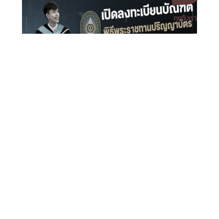
คุยกับเรา
เอกสารเผยแพร่
/
แจ้งเรื่องร้องเรียน
/
แนะนำ ติชม สอบถาม
/
สอบถาม
เปิดระบบลงทะเบียนบัณฑิตเข้าร่วมพิธีพระราชทานปริญญา
ข้อมูลเพิ่มเติม
บัตร มหาวิทยาลัยราชภัฏนครศรีธรรมราช ประจำปี 2569
มหาวิทยาลัยราชภัฏนครศรีธรรมราช
1 ม. 4 ต.ท่างิ้ว อ.เมืองนครศรีธรรมราช จ.นครศรีธรรมราช 80280
โทร. 075-392039 แฟ็กซ์. 075-392031 อีเมล. saraban@nstru.ac.th
หน้าแรก
/
หมายเลขโทรศัพท์ภายใน
/
ค้นหาบุคลากร