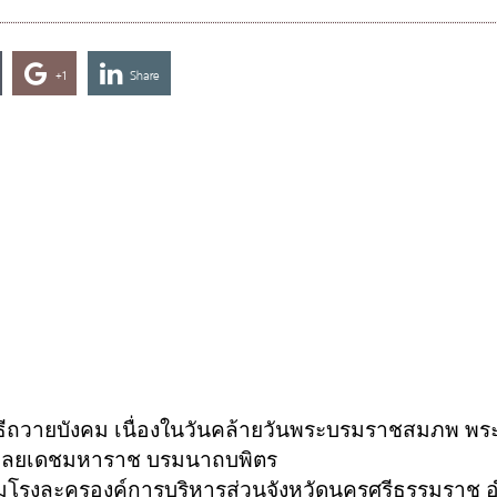
+1
Share
ิธีถวายบังคม เนื่องในวันคล้ายวันพระบรมราชสมภพ พ
ดุลยเดชมหาราช บรมนาถบพิตร
คมโรงละครองค์การบริหารส่วนจังหวัดนครศรีธรรมราช 