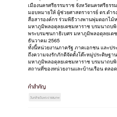
เมืองนครศรีธรรมราช จังหวัดนครศรีธร
มอบหมายให้ ผู้ช่วยศาสตราจารย์ ดร.ดำรงศ
สื่อสารองค์กร ร่วมพิธีวางพานพุ่มดอก
มหาภูมิพลอดุลยเดชมหาราช บรมนาถบพิต
พระบรมชนกาธิเบศร มหาภูมิพลอดุลยเดชม
ธันวาคม 2565
ทั้งนี้หน่วยงานภาครัฐ ภาคเอกชน และประ
ถึงความจงรักภักดีจัดตั้งโต๊ะหมู่ประด
มหาภูมิพลอดุลยเดชมหาราช บรมนาถบพิตร
สถานที่ของหน่วยงานและบ้านเรือน ตลอ
คำสำคัญ
วันคล้ายวันพระราชสมภพ