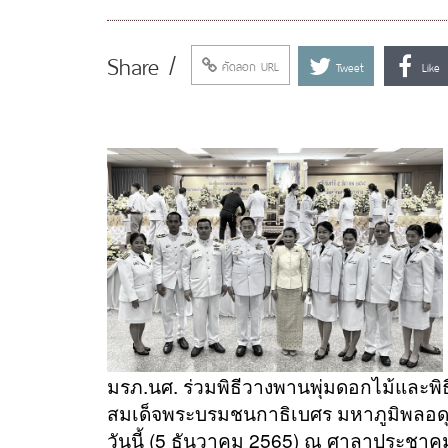
Share /
คัดลอก URL
Tweet
Like
มรภ.นศ. ร่วมพิธีวางพานพุ่มดอกไม้และพ
สมเด็จพระบรมชนกาธิเบศร มหาภูมิพลอ
วันนี้ (5 ธันวาคม 2565) ณ ศาลาประชา