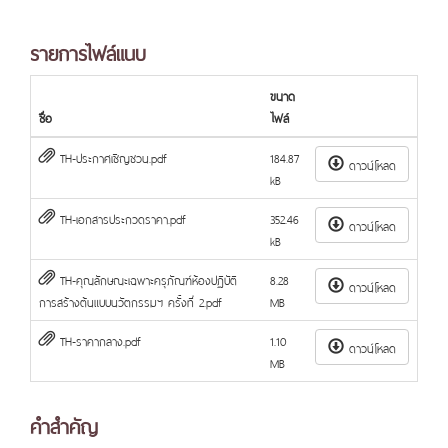
รายการไฟล์แนบ
ขนาด
ชื่อ
ไฟล์
TH-ประกาศเชิญชวน.pdf
184.87
ดาวน์โหลด
kB
TH-เอกสารประกวดราคา.pdf
352.46
ดาวน์โหลด
kB
TH-คุณลักษณะเฉพาะครุภัณฑ์ห้องปฏิบัติ
8.28
ดาวน์โหลด
การสร้างต้นแบบนวัตกรรมฯ ครั้งที่ 2.pdf
MB
TH-ราคากลาง.pdf
1.10
ดาวน์โหลด
MB
คำสำคัญ