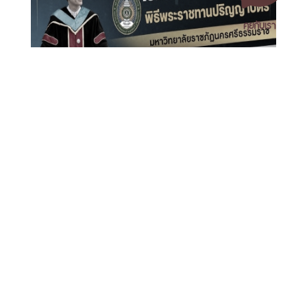
คุยกับเรา
เปิดระบบลงทะเบียนบัณฑิตเข้าร่วมพิธีพระราชทานปริญญา
บัตร มหาวิทยาลัยราชภัฏนครศรีธรรมราช ประจำปี 2569
เอกสารเผยแพร่
/
แจ้งเรื่องร้องเรียน
/
แนะนำ ติชม สอบถาม
/
สอบถาม
ข้อมูลเพิ่มเติม
มหาวิทยาลัยราชภัฏนครศรีธรรมราช
1 ม. 4 ต.ท่างิ้ว อ.เมืองนครศรีธรรมราช จ.นครศรีธรรมราช 80280
โทร. 075-392039 แฟ็กซ์. 075-392031 อีเมล. saraban@nstru.ac.th
หน้าแรก
/
หมายเลขโทรศัพท์ภายใน
/
ค้นหาบุคลากร