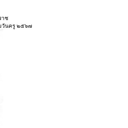
ราช
รมวันครู ๒๕๖๗