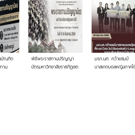
นบัณฑิต
พิธีพระราชทานปริญญา
มรภ.นศ. คว้าแชมป์
าชทาน
บัตรมหาวิทยาลัยราชภัฏเขต
บาสเกตบอลหญิงภาคใต
ิทยาลัย
ภาคใต้ วันที่ 9-10
ศึก est Cola 3x3
รมราช
กันยายน 2569
Basketball U-League
2026 ทะยานสู่รอบชิงแ
ประเทศ