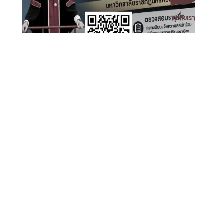
คุยกับเรา
เปิดระบบลงทะเบียนบัณฑิตเข้าร่วมพิธีพระราชทานปริญญา
บัตร มหาวิทยาลัยราชภัฏนครศรีธรรมราช ประจำปี 2569
เอกสารเผยแพร่
/
แจ้งเรื่องร้องเรียน
/
แนะนำ ติชม สอบถาม
/
สอบถาม
ข้อมูลเพิ่มเติม
มหาวิทยาลัยราชภัฏนครศรีธรรมราช
1 ม. 4 ต.ท่างิ้ว อ.เมืองนครศรีธรรมราช จ.นครศรีธรรมราช 80280
โทร. 075-392039 แฟ็กซ์. 075-392031 อีเมล. saraban@nstru.ac.th
พิธีพระราชทานปริญญาบัตรมหาวิทยาลัยราชภัฏเขตภาคใต้
หน้าแรก
/
หมายเลขโทรศัพท์ภายใน
/
ค้นหาบุคลากร
วันที่ 9-10 กันยายน 2569