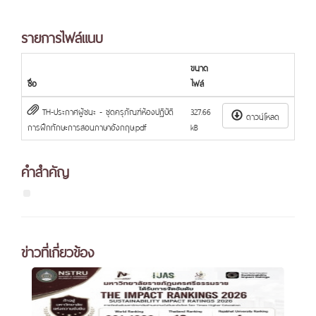
รายการไฟล์แนบ
ขนาด
ชื่อ
ไฟล์
TH-ประกาศผู้ชนะ - ชุดครุภัณฑ์ห้องปฏิบัติ
327.66
ดาวน์โหลด
การฝึกทักษะการสอนภาษาอังกฤษ.pdf
kB
คำสำคัญ
ข่าวที่เกี่ยวข้อง