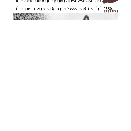
เปิดระบบลงทะเบียนบัณฑิตเข้าร่วมพิธีพระราชทานปริญญา
บัตร มหาวิทยาลัยราชภัฏนครศรีธรรมราช ประจำปี 2569
คุยกับเรา
เอกสารเผยแพร่
/
แจ้งเรื่องร้องเรียน
/
แนะนำ ติชม สอบถาม
/
สอบถาม
ข้อมูลเพิ่มเติม
พิธีพระราชทานปริญญาบัตรมหาวิทยาลัยราชภัฏเขตภาคใต้
มหาวิทยาลัยราชภัฏนครศรีธรรมราช
วันที่ 9-10 กันยายน 2569
1 ม. 4 ต.ท่างิ้ว อ.เมืองนครศรีธรรมราช จ.นครศรีธรรมราช 80280
โทร. 075-392039 แฟ็กซ์. 075-392031 อีเมล. saraban@nstru.ac.th
หน้าแรก
/
หมายเลขโทรศัพท์ภายใน
/
ค้นหาบุคลากร