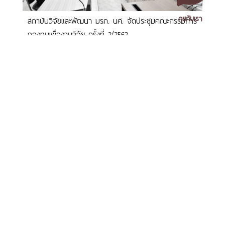
คุยกับเรา
สถาบันวิจัยและพัฒนา มรภ. นศ. จัดประชุมคณะกรรมการ
กองทุนเพื่องานวิจัย ครั้งที่ 2/2562
เอกสารเผยแพร่
/
แจ้งเรื่องร้องเรียน
/
แนะนำ ติชม สอบถาม
/
สอบถาม
ข้อมูลเพิ่มเติม
มหาวิทยาลัยราชภัฏนครศรีธรรมราช
ม.ราชภัฏนครฯ จัดประชุมคณะกรรมการศูนย์สืบสานงาน
1 ม. 4 ต.ท่างิ้ว อ.เมืองนครศรีธรรมราช จ.นครศรีธรรมราช 80280
พระราชดำริและพัฒนาเศรษฐกิจฐานราก สถาบันวิจัยและ
โทร. 075-392039 แฟ็กซ์. 075-392031 อีเมล. saraban@nstru.ac.th
พัฒนา มหาวิทยาลัยราชภัฏนครศรีธรรมราช ครั้งที่
1/2562
หน้าแรก
/
หมายเลขโทรศัพท์ภายใน
/
ค้นหาบุคลากร