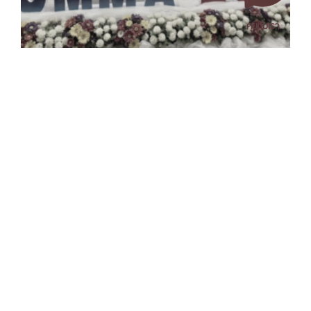
คุยกับเรา
เอกสารเผยแพร่
/
แจ้งเรื่องร้องเรียน
/
แนะนำ ติชม สอบถาม
/
สอบถาม
ข้อมูลเพิ่มเติม
มหาวิทยาลัยราชภัฏนครศรีธรรมราช
1 ม. 4 ต.ท่างิ้ว อ.เมืองนครศรีธรรมราช จ.นครศรีธรรมราช 80280
โทร. 075-392039 แฟ็กซ์. 075-392031 อีเมล. saraban@nstru.ac.th
หน้าแรก
/
หมายเลขโทรศัพท์ภายใน
/
ค้นหาบุคลากร