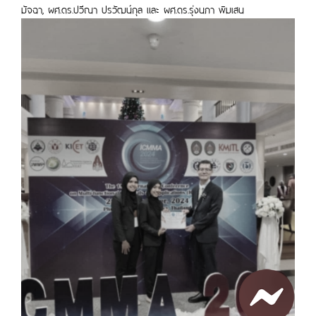
มัจฉา, ผศ.ดร.ปวีณา ปรวัฒน์กุล และ ผศ.ดร.รุ่งนภา พิมเสน