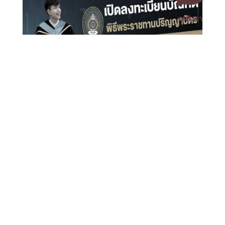
คุยกับเรา
เปิดระบบลงทะเบียนบัณฑิตเข้าร่วมพิธีพระราชทานปริญญา
เอกสารเผยแพร่
/
แจ้งเรื่องร้องเรียน
/
แนะนำ ติชม สอบถาม
/
สอบถาม
บัตร มหาวิทยาลัยราชภัฏนครศรีธรรมราช ประจำปี 2569
ข้อมูลเพิ่มเติม
มหาวิทยาลัยราชภัฏนครศรีธรรมราช
1 ม. 4 ต.ท่างิ้ว อ.เมืองนครศรีธรรมราช จ.นครศรีธรรมราช 80280
โทร. 075-392039 แฟ็กซ์. 075-392031 อีเมล. saraban@nstru.ac.th
หน้าแรก
/
หมายเลขโทรศัพท์ภายใน
/
ค้นหาบุคลากร