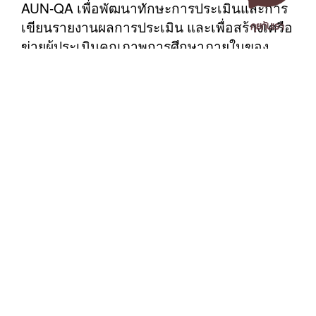
AUN-QA เพื่อพัฒนาทักษะการประเมินและการ
คุยกับเรา
เขียนรายงานผลการประเมิน และเพื่อสร้างเครือ
ข่ายผู้ประเมินคุณภาพการศึกษาภายในของ
มหาวิทยาลัย กลุ่มเป้าหมายของการอบรม คือ
คณาจารย์ของมหาวิทยาลัยราชภัฏ
นครศรีธรรมราช และกำหนดจัดอบรมเป็นระยะ
เวลา 3 วัน ระหว่างวันที่ 22 ถึง 24 เมษายนนี้
ชมภาพทั้งหมดทาง
https://www.facebook.com/media/set?
เอกสารเผยแพร่
/
แจ้งเรื่องร้องเรียน
/
แนะนำ ติชม สอบถาม
/
สอบถาม
vanity=100080488211944&set=a.709194688440132
ข้อมูลเพิ่มเติม
คำสำคัญ
มหาวิทยาลัยราชภัฏนครศรีธรรมราช
1 ม. 4 ต.ท่างิ้ว อ.เมืองนครศรีธรรมราช จ.นครศรีธรรมราช 80280
โทร. 075-392039 แฟ็กซ์. 075-392031 อีเมล. saraban@nstru.ac.th
ข่าวที่เกี่ยวข้อง
หน้าแรก
/
หมายเลขโทรศัพท์ภายใน
/
ค้นหาบุคลากร