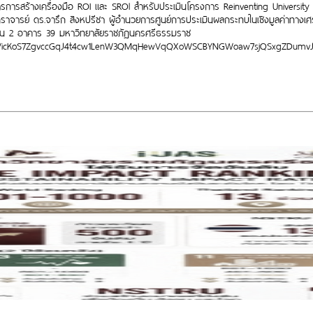
การการสร้างเครื่องมือ ROI และ SROl สำหรับประเมินโครงการ Reinventing Universit
ราจารย์ ดร.จารึก สิงหปรีชา ผู้อำนวยการศูนย์การประเมินผลกระทบในเชิงมูลค่าทาง
ชั้น 2 อาคาร
39 มหาวิทยาลัยราชภัฏนครศรีธรรมราช
d07MhVicKoS7ZgvccGqJ4t4cw1LenW3QMqHewVqQXoWSCBYNGWoaw7sjQSxgZDumvJ