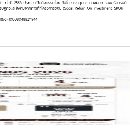
y ประจำปี 2568
ประธานเปิดกิจกรรมโดย สิบโท ดร.กฤตกร ทองนอก รองอธิการบดี
เศรษฐกิจและสังคมจากการทำโครงการวิจัย (Social Return On Investment: SROI)
l&id=100080488211944