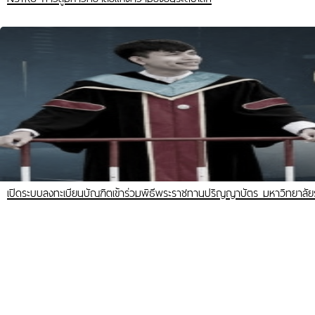
เปิดระบบลงทะเบียนบัณฑิตเข้าร่วมพิธีพระราชทานปริญญาบัตร มหาวิทยาลั