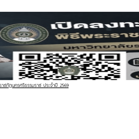
ยราชภัฏนครศรีธรรมราช ประจำปี 2569