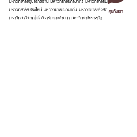
มหาวิทยาลัยอุบลราชธานี มหาวิทยาลัยศิลปากร มหาวิทยาลัยมหิดล
มหาวิทยาลัยเชียงใหม่ มหาวิทยาลัยขอนแก่น มหาวิทยาลัยรังสิต
คุยกับเรา
มหาวิทยาลัยเทคโนโลยีราชมงคลล้านนา มหาวิทยาลัยราชภัฏ
พระนครศรีอยุธยา สถาบันบัณฑิตพัฒนบริหารศาสตร์ และ โรงเรียนนานา
ชาติธีโอดอร์ ชุมพร เป็นต้น
คณะผู้บริหารนครเฉิงตู ประกอบด้วย คุณหัวเว่ยเฟิง ผู้ตรวจการระดับสูง
ของกรมการศึกษา มณฑลเสฉวน คุณหลิว หมิ่น ผู้อำนวยสำนักกิจการต่าง
ประเทศ มณฑลเสฉวน และคุณหลิว เฉียง เลขาธิการพรรค ของมหาวิทยา
ลัยเฉิงตู
เอกสารเผยแพร่
/
แจ้งเรื่องร้องเรียน
/
แนะนำ ติชม สอบถาม
/
สอบถาม
คณะทีมบริหารประเทศไทย ประกอบด้วย คุณศุภชัย ใจสมุทร ผู้ช่วย
ข้อมูลเพิ่มเติม
รัฐมนตรีว่าการกระทรวงการอุดมศึกษา วิทยาศาสตร์ วิจัยและนวัตกรรม
มหาวิทยาลัยราชภัฏนครศรีธรรมราช
คุณลักษมณ สมาณสินธุ์ ผู้อำนวยการกองการต่างประเทศ และคุณณัฐฐ์
1 ม. 4 ต.ท่างิ้ว อ.เมืองนครศรีธรรมราช จ.นครศรีธรรมราช 80280
สิริ นิ่มยี่สุ่น รองกงสุลใหญ่ รักษาการกงสุลใหญ่ ณ นครเฉิงตู
โทร. 075-392039 แฟ็กซ์. 075-392031 อีเมล. saraban@nstru.ac.th
คำสำคัญ
หน้าแรก
/
หมายเลขโทรศัพท์ภายใน
/
ค้นหาบุคลากร