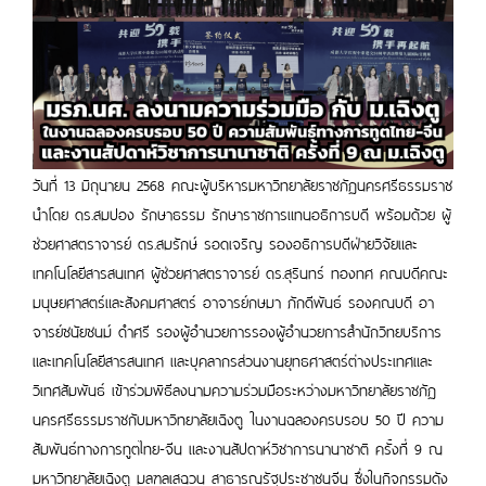
วันที่ 13 มิถุนายน 2568 คณะผู้บริหารมหาวิทยาลัยราชภัฏนครศรีธรรมราช
นำโดย ดร.สมปอง รักษาธรรม รักษาราชการแทนอธิการบดี พร้อมด้วย ผู้
ช่วยศาสตราจารย์ ดร.สมรักษ์ รอดเจริญ รองอธิการบดีฝ่ายวิจัยและ
เทคโนโลยีสารสนเทศ ผู้ช่วยศาสตราจารย์ ดร.สุรินทร์ ทองทศ คณบดีคณะ
มนุษยศาสตร์และสังคมศาสตร์ อาจารย์กษมา ภักดีพันธ์ รองคณบดี
อา
จารย์ชนัยชนม์ ดำศรี รองผู้อำนวยการรองผู้อำนวยการสำนักวิทยบริการ
และเทคโนโลยีสารสนเทศ และบุคลากรส่วนงานยุทธศาสตร์ต่างประเทศและ
วิเทศสัมพันธ์ เข้าร่วมพิธีลงนามความร่วมมือระหว่างมหาวิทยาลัยราชภัฏ
นครศรีธรรมราชกับมหาวิทยาลัยเฉิงตู ในงานฉลองครบรอบ 50 ปี ความ
สัมพันธ์ทางการทูตไทย-จีน และงานสัปดาห์วิชาการนานาชาติ ครั้งที่ 9 ณ
มหาวิทยาลัยเฉิงตู มลฑลเสฉวน สาธารณรัฐประชาชนจีน ซึ่งในกิจกรรมดัง